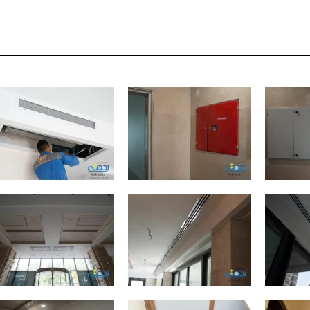
ودکش پره‌ای
دودکش ژاپنی
دودکش موتورخانه
دودکش شومینه هیزمی
دودکش اچ