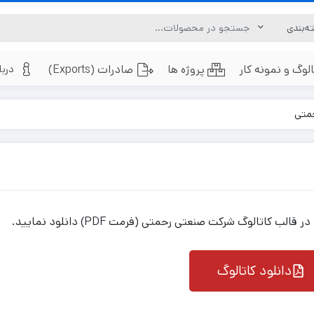
الوگ و نمونه کار
پروژه ها
صادرات (Exports)
دربا
متی
ازدید کناف
لوور سندتراپ
ازدید آلومینیومی
دریچه لوور آکوستیک
اکت اسپیلت
لوور هوارسان
ن کویل
دریچه پادری (لوور پادری)
اتالوگ شرکت صنعتی رحمتی (فرمت PDF) دانلود نمایید.
دانلود کاتالوگ