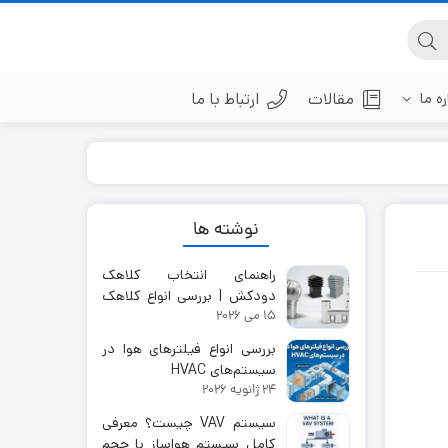
ره ما
مقالات
ارتباط با ما
دمپر بین کانال
نوشته ها
دمپر صنعتی
دریچه صنعتی
راهنمای انتخاب کلاهک
دودکش | بررسی انواع کلاهک
15 می 2026
دودکش و کاربردها
بررسی انواع فیلترهای هوا در
سیستم‌های HVAC
24 ژانویه 2026
سیستم VAV چیست؟ معرفی
کامل سیستم هواساز با حجم